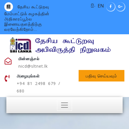
සිං
EN
தேசிய கூட்டுறவு
மேம்பாட்டுக் கழகத்தின்
அதிகாரப்பூர்வ
இணையதளத்திற்கு
வரவேற்கிறோம்...
மின்னஞ்சல்
nicd@sltnet.lk
பதிவு செய்யவும்
அழையுங்கள்
+94 81 2498 679 /
680