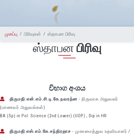
முகப்பு
பிரிவுகள்
ஸ்தாபன பிரிவு
ஸ்தாபன
பிரிவு
විභාග අංශය
திருமதி.என்.எம்.சி.டி.கே.நவரத்ன
- நிருவாக அலுவலர்
(மாணவர் அலுவல்கள்)
BA (Sp) in Pol. Science (2nd Lower) (UOP) , Dip in HR
திருமதி எஸ்.எம்.கே.சந்திரதாச
- முகாமைத்துவ உதவியாளர் /