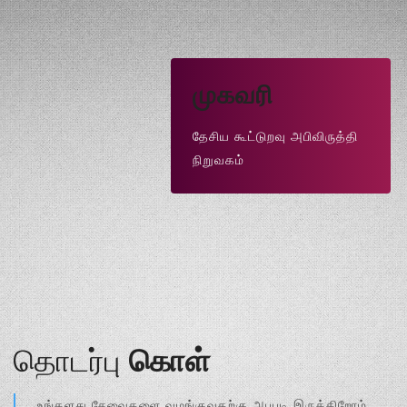
முகவரி
தேசிய கூட்டுறவு அபிவிருத்தி
நிறுவகம்
தொடர்பு
கொள்
உங்களது சேவைகளை வழங்குவதற்கு அபபடி இருக்கிறோம்.