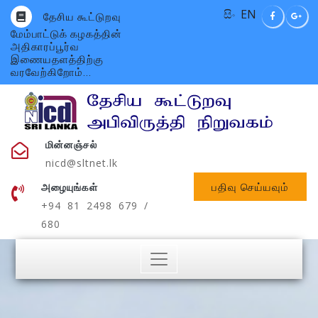
සිං
EN
தேசிய கூட்டுறவு
மேம்பாட்டுக் கழகத்தின்
அதிகாரப்பூர்வ
இணையதளத்திற்கு
வரவேற்கிறோம்...
மின்னஞ்சல்
nicd@sltnet.lk
பதிவு செய்யவும்
அழையுங்கள்
+94 81 2498 679 /
680