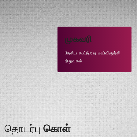
முகவரி
தேசிய கூட்டுறவு அபிவிருத்தி
நிறுவகம்
தொடர்பு
கொள்