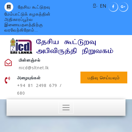
සිං
EN
தேசிய கூட்டுறவு
மேம்பாட்டுக் கழகத்தின்
அதிகாரப்பூர்வ
இணையதளத்திற்கு
வரவேற்கிறோம்...
மின்னஞ்சல்
nicd@sltnet.lk
பதிவு செய்யவும்
அழையுங்கள்
+94 81 2498 679 /
680